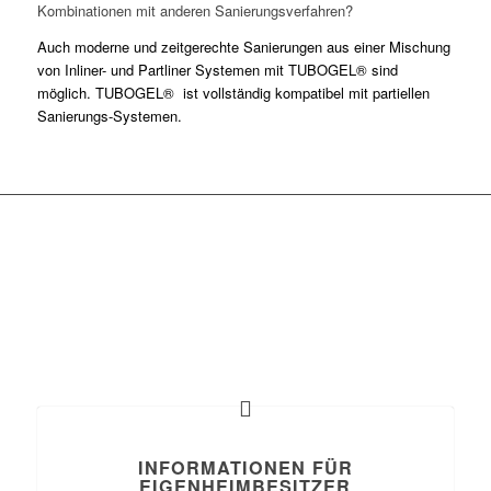
Kombinationen mit anderen Sanierungsverfahren?
Auch moderne und zeitgerechte Sanierungen aus einer Mischung
von Inliner- und Partliner Systemen mit TUBOGEL® sind
möglich. TUBOGEL® ist vollständig kompatibel mit partiellen
Sanierungs-Systemen.
KÖNNEN WIR IHNEN
BEHILFLICH SEIN?
Unser Kompetenzteam hat auf all Ihre Fragen eine Antwort
INFORMATIONEN FÜR
EIGENHEIMBESITZER